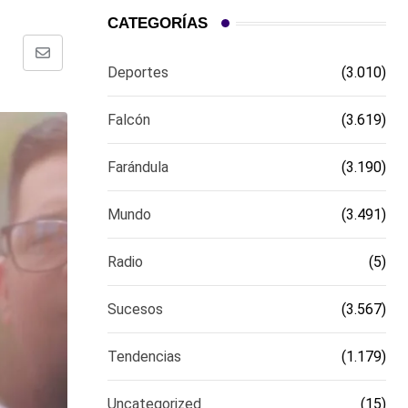
CATEGORÍAS
Comparte
Deportes
(3.010)
via
email
Falcón
(3.619)
Farándula
(3.190)
Mundo
(3.491)
Radio
(5)
Sucesos
(3.567)
Tendencias
(1.179)
Uncategorized
(15)