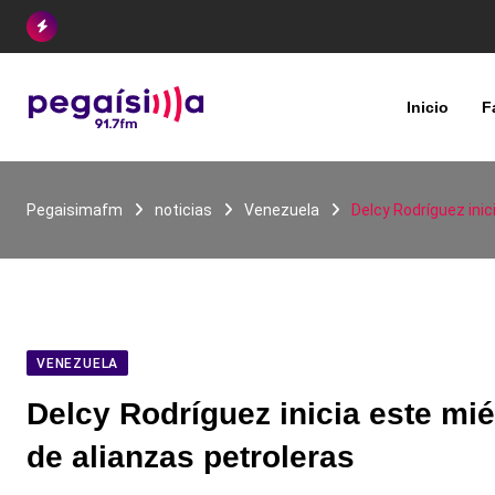
Skip
to
content
Inicio
F
Pegaisimafm
noticias
Venezuela
Delcy Rodríguez inic
VENEZUELA
Delcy Rodríguez inicia este mié
de alianzas petroleras