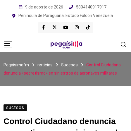
Skip
9 de agosto de 2026
5804140917917
to
Península de Paraguaná, Estado Falcón Venezuela
content
Pegaisimafm
noticias
Sucesos
Control Ciudadano
denuncia «secretismo» en siniestros de aeronaves militares
SUCESOS
Control Ciudadano denuncia