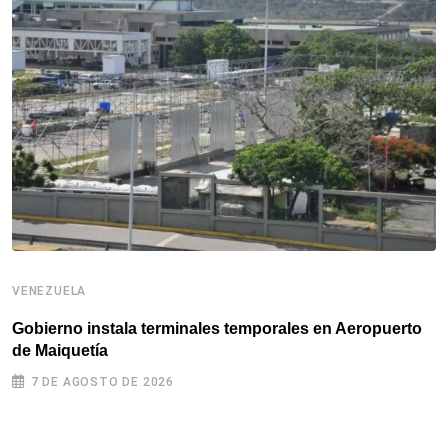
VENEZUELA
V
Gobierno instala terminales temporales en Aeropuerto
de Maiquetía
D
e
7 DE AGOSTO DE 2026