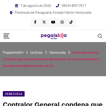
Skip
7 de agosto de 2026
5804140917917
to
Península de Paraguaná, Estado Falcón Venezuela
content
Pegaisimafm
noticias
Venezuela
Contralor General
condena que Argentina quiera apoderarse de avión venezolano y
decisión de Inglaterra sobre el oro
VENEZUELA
Contralor General condena que