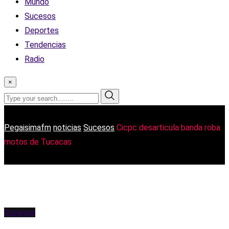
Mundo
Sucesos
Deportes
Tendencias
Radio
×
Pegaisimafm
noticias
Sucesos
Cicpc desarticula banda roba
motos de Tucacas
Sucesos