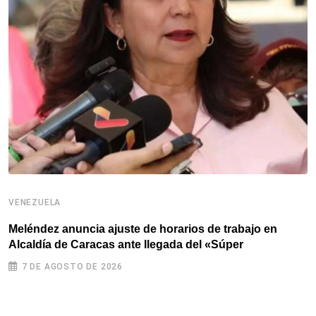
VENEZUELA
V
Meléndez anuncia ajuste de horarios de trabajo en
T
Alcaldía de Caracas ante llegada del «Súper
p
7 DE AGOSTO DE 2026