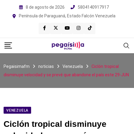
Skip
8 de agosto de 2026
5804140917917
to
Península de Paraguaná, Estado Falcón Venezuela
content
Pegaisimafm
noticias
Venezuela
Ciclón tropical
disminuye velocidad y se prevé que abandone el país este 29-JUN
VENEZUELA
Ciclón tropical disminuye