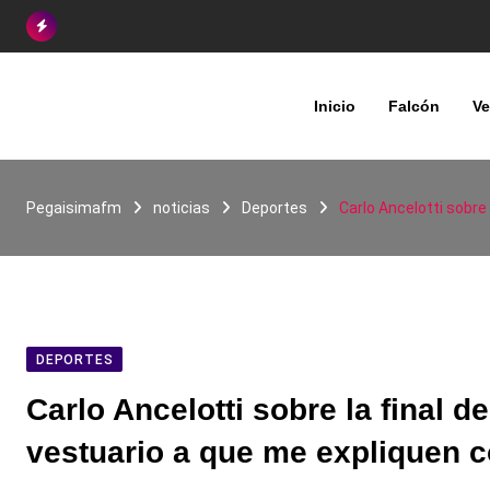
Skip
to
content
Inicio
Falcón
Ve
Pegaisimafm
noticias
Deportes
Carlo Ancelotti sobre
DEPORTES
Carlo Ancelotti sobre la final 
vestuario a que me expliquen 