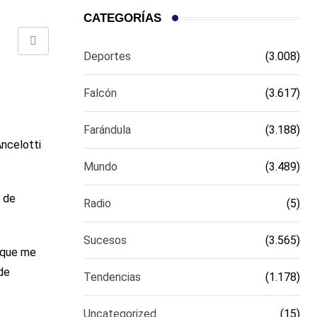
CATEGORÍAS
Comparte
Deportes
(3.008)
via
email
Falcón
(3.617)
Farándula
(3.188)
ncelotti
Mundo
(3.489)
a de
Radio
(5)
Sucesos
(3.565)
o que me
de
Tendencias
(1.178)
Uncategorized
(15)