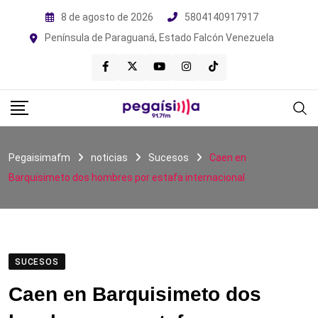
Skip
8 de agosto de 2026
5804140917917
to
Península de Paraguaná, Estado Falcón Venezuela
content
Pegaisimafm
noticias
Sucesos
Caen en
Barquisimeto dos hombres por estafa internacional
SUCESOS
Caen en Barquisimeto dos