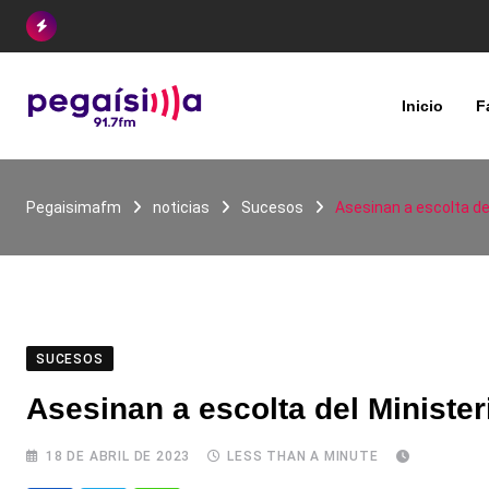
Skip
to
content
Inicio
F
Pegaisimafm
noticias
Sucesos
Asesinan a escolta de
SUCESOS
Asesinan a escolta del Minister
18 DE ABRIL DE 2023
LESS THAN A MINUTE