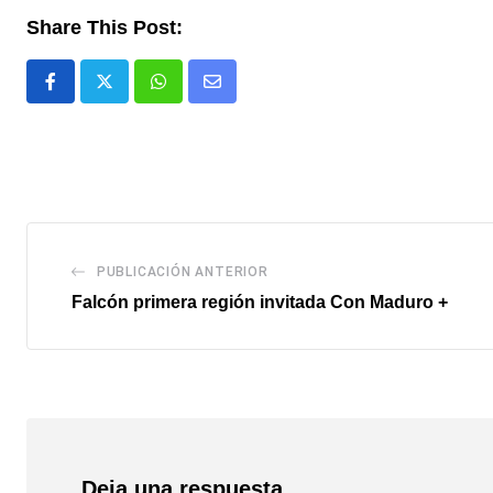
Share This Post:
Whatsapp
Comparte
via
email
PUBLICACIÓN ANTERIOR
Falcón primera región invitada Con Maduro +
Deja una respuesta