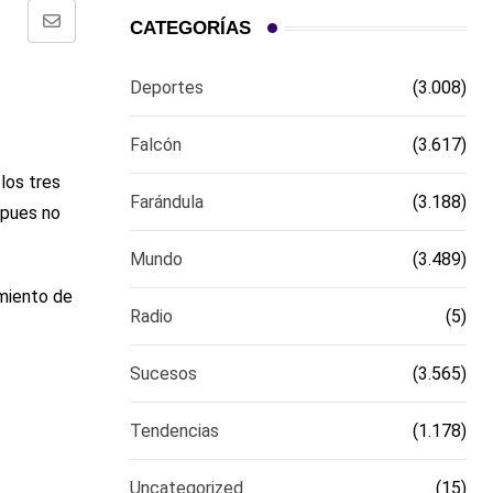
CATEGORÍAS
Comparte
via
Deportes
(3.008)
email
Falcón
(3.617)
los tres
Farándula
(3.188)
 pues no
Mundo
(3.489)
imiento de
Radio
(5)
Sucesos
(3.565)
Tendencias
(1.178)
Uncategorized
(15)