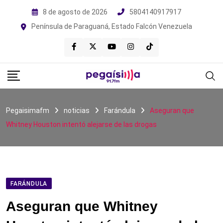
Skip
8 de agosto de 2026
5804140917917
to
Península de Paraguaná, Estado Falcón Venezuela
content
Pegaisimafm
noticias
Farándula
Aseguran que
Whitney Houston intentó alejarse de las drogas
FARÁNDULA
Aseguran que Whitney