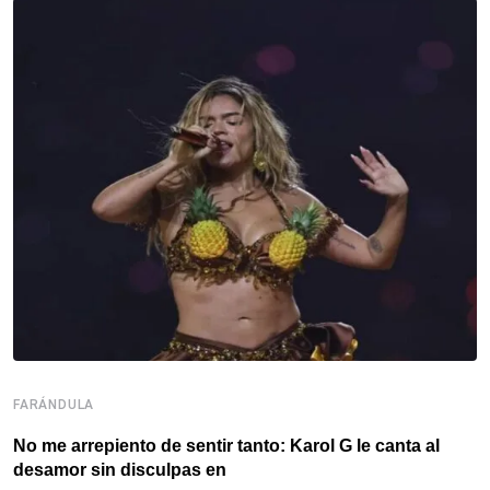
FARÁNDULA
F
No me arrepiento de sentir tanto: Karol G le canta al
S
desamor sin disculpas en
c