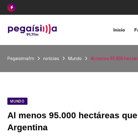
Skip
to
content
Inicio
F
Pegaisimafm
noticias
Mundo
Al menos 95.000 hectár
MUNDO
Al menos 95.000 hectáreas que
Argentina