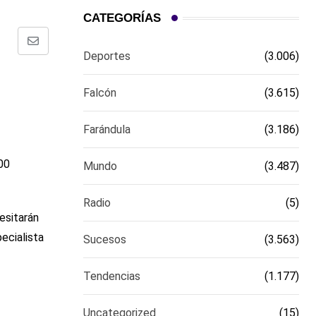
CATEGORÍAS
Comparte
Deportes
(3.006)
via
email
Falcón
(3.615)
Farándula
(3.186)
00
Mundo
(3.487)
Radio
(5)
esitarán
ecialista
Sucesos
(3.563)
Tendencias
(1.177)
Uncategorized
(15)