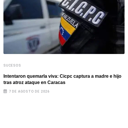
SUCESOS
Intentaron quemarla viva: Cicpc captura a madre e hijo
S
tras atroz ataque en Caracas
L
7 DE AGOSTO DE 2026
d