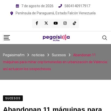
Skip
7 de agosto de 2026
5804140917917
to
Península de Paraguaná, Estado Falcón Venezuela
content
Pegaisimafm
noticias
Sucesos
Abandonan 11
máquinas para minar criptomonedas en urbanización de Valencia:
así actuaron los sospechosos
SUCESOS
Abandonan 11 máquinas para