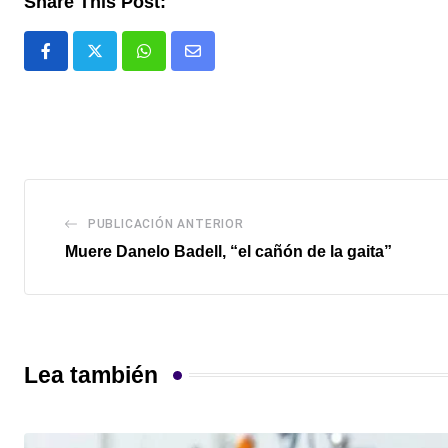
Share This Post:
Whatsapp
Comparte
via
email
PUBLICACIÓN ANTERIOR
Muere Danelo Badell, “el cañón de la gaita”
Lea también