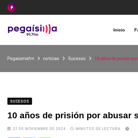
Skip
to
content
Inicio
F
Pegaisimafm
noticias
Sucesos
10 años de prisión p
SUCESOS
10 años de prisión por abusar
21 DE NOVIEMBRE DE 2024
MINUTOS DE LECTURA