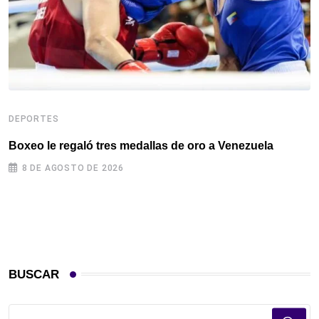
DEPORTES
D
Boxeo le regaló tres medallas de oro a Venezuela
L
S
8 DE AGOSTO DE 2026
BUSCAR