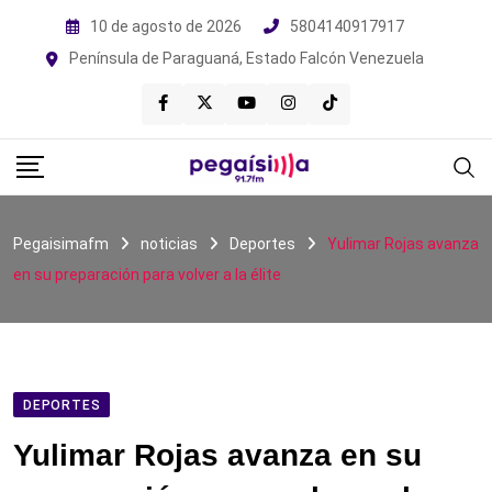
Skip
10 de agosto de 2026
5804140917917
to
Península de Paraguaná, Estado Falcón Venezuela
content
Pegaisimafm
noticias
Deportes
Yulimar Rojas avanza
en su preparación para volver a la élite
DEPORTES
Yulimar Rojas avanza en su