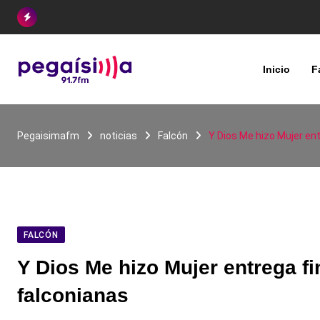
Skip
to
content
Inicio
F
Pegaisimafm
noticias
Falcón
Y Dios Me hizo Mujer en
FALCÓN
Y Dios Me hizo Mujer entrega f
falconianas