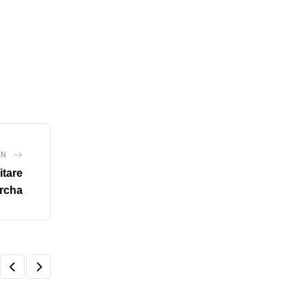
ÓN
itare
archa