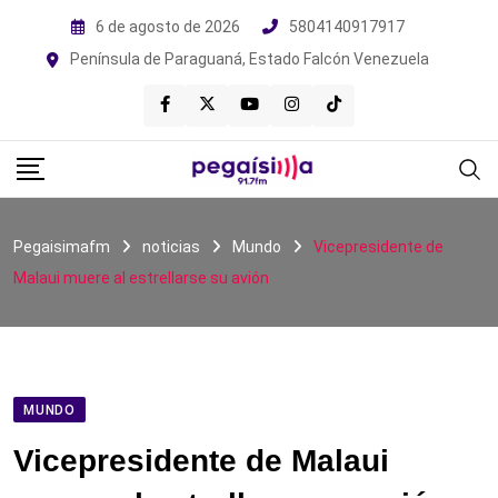
Skip
6 de agosto de 2026
5804140917917
to
Península de Paraguaná, Estado Falcón Venezuela
content
Pegaisimafm
noticias
Mundo
Vicepresidente de
Malaui muere al estrellarse su avión
MUNDO
Vicepresidente de Malaui