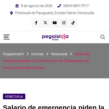
Skip
8 de agosto de 2026
5804140917917
to
Península de Paraguaná, Estado Falcón Venezuela
content
Pegaisimafm
noticias
Venezuela
Salario de
emergencia piden la Confederación de Trabajadores de
Venezuela y Fedecámaras
VENEZUELA
Salario de emergencia piden la