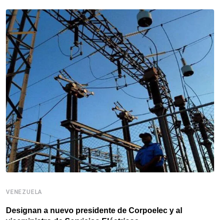
V
VENEZUELA
A
n
Designan a nuevo presidente de Corpoelec y al