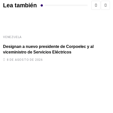
Lea también
VENEZUELA
V
Designan a nuevo presidente de Corpoelec y al
A
viceministro de Servicios Eléctricos
n
8 DE AGOSTO DE 2026