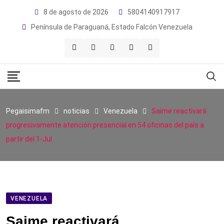
Skip
8 de agosto de 2026
5804140917917
to
Península de Paraguaná, Estado Falcón Venezuela
content
Pegaisimafm
noticias
Venezuela
Saime reactivará
progresivamente atención presencial en 54 oficinas del país a
partir del 1-Jul
VENEZUELA
Saime reactivará