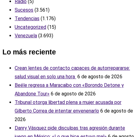
Radio
(5)
Sucesos
(3.561)
Tendencias
(1.176)
Uncategorized
(15)
Venezuela
(3.693)
Lo más reciente
Crean lentes de contacto capaces de autorrepararse:
salud visual en solo una hora ‎
6 de agosto de 2026
Beéle regresa a Maracaibo con «Borondo Detone y
Abandone Tour»
6 de agosto de 2026
Tribunal otorga libertad plena a mujer acusada por
Gilberto Correa de intentar envenenarlo
6 de agosto de
2026
Danry Vásquez pide disculpas tras agresión durante
juego en México: «Lo que hice estuvo mal»
6 de agosto