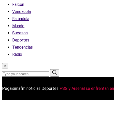
Falcón
Venezuela
Farándula
Mundo
Sucesos
Deportes
Tendencias
Radio
×
Pegaisimafm
noticias
Deportes
PSG y Arsenal se enfrentan en