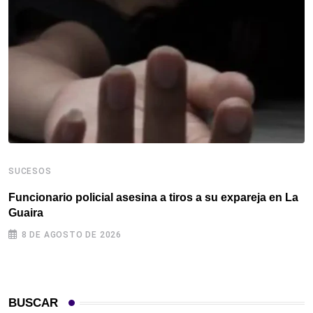
SUCESOS
S
Funcionario policial asesina a tiros a su expareja en La
E
Guaira
c
8 DE AGOSTO DE 2026
BUSCAR