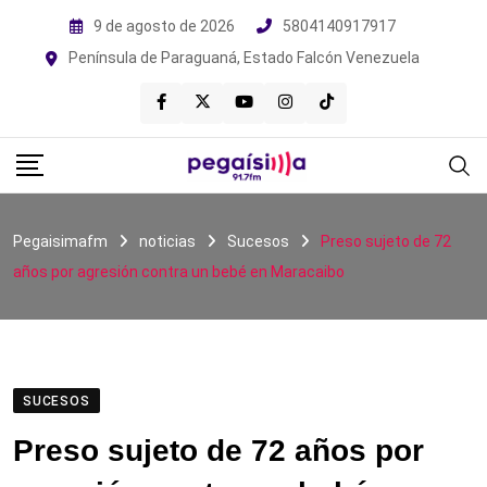
Skip
9 de agosto de 2026
5804140917917
to
Península de Paraguaná, Estado Falcón Venezuela
content
Pegaisimafm
noticias
Sucesos
Preso sujeto de 72
años por agresión contra un bebé en Maracaibo
SUCESOS
Preso sujeto de 72 años por