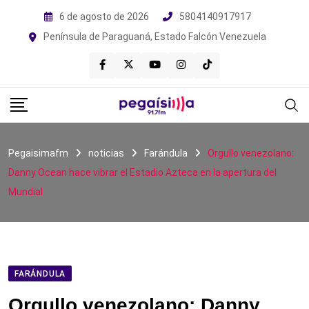
Skip
6 de agosto de 2026
5804140917917
to
Península de Paraguaná, Estado Falcón Venezuela
content
Pegaisimafm
noticias
Farándula
Orgullo venezolano:
Danny Ocean hace vibrar el Estadio Azteca en la apertura del
Mundial
FARÁNDULA
Orgullo venezolano: Danny