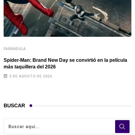
F
FARÁNDULA
C
Spider-Man: Brand New Day se convirtió en la película
«
más taquillera del 2026
5 DE AGOSTO DE 2026
BUSCAR