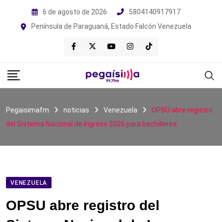
Skip
6 de agosto de 2026
5804140917917
to
Península de Paraguaná, Estado Falcón Venezuela
content
Pegaisimafm
noticias
Venezuela
OPSU abre registro
del Sistema Nacional de Ingreso 2026 para bachilleres
VENEZUELA
OPSU abre registro del