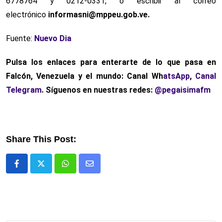
6778764 y 0212-0331, o escribir al correo
electrónico
informasni@mppeu.gob.ve.
Fuente:
Nuevo Dia
Pulsa los enlaces para enterarte de lo que pasa
en
Falcón, Venezuela y el mundo: Canal Wh
atsApp
,
Canal
Telegram
. Síguenos en nuestras redes:
@pegaisimafm
Share This Post:
Whatsapp
Comparte
via
email