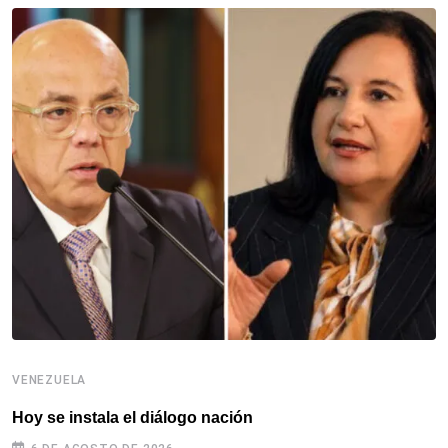
VENEZUELA
V
Hoy se instala el diálogo nación
C
s