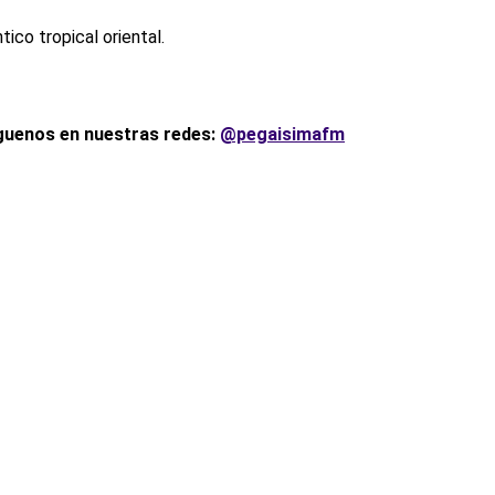
ico tropical oriental.
íguenos en nuestras redes:
@pegaisimafm