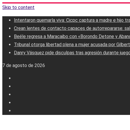
Skip to content
Intentaron quemarla viva: Cicpc captura a madre e hijo t
Crean lentes de contacto capaces de autorrepararse: salud
Beéle regresa a Maracaibo con «Borondo Detone y Aban
Tribunal otorga libertad plena a mujer acusada por Gilber
Danry Vásquez pide disculpas tras agresión durante jueg
7 de agosto de 2026