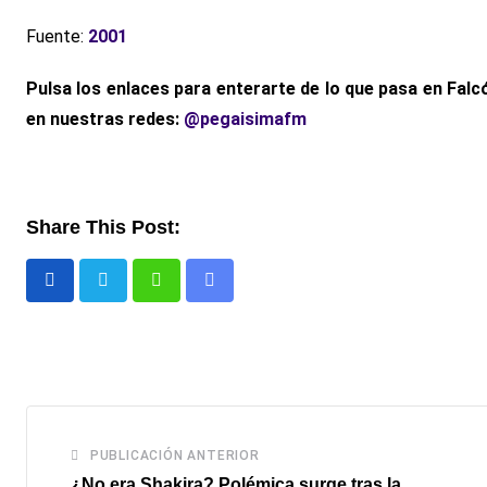
Fuente:
2001
Pulsa los enlaces para enterarte de lo que pasa
en Falcó
en nuestras redes:
@pegaisimafm
Share This Post:
Whatsapp
Comparte
via
email
PUBLICACIÓN ANTERIOR
¿No era Shakira? Polémica surge tras la