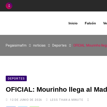
Skip
to
content
Inicio
Falcón
Ve
Pegaisimafm
noticias
Deportes
OFICIAL: Mourinho lle
DEPORTES
OFICIAL: Mourinho llega al Mad
12 DE JUNIO DE 2026
LESS THAN A MINUTE