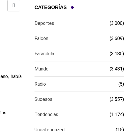
CATEGORÍAS
Comparte
via
Deportes
(3.000)
email
Falcón
(3.609)
Farándula
(3.180)
Mundo
(3.481)
ano, había
Radio
(5)
Sucesos
(3.557)
ños.
Tendencias
(1.174)
Uncategorized
(15)