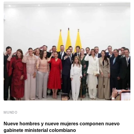
MUNDO
M
Nueve hombres y nueve mujeres componen nuevo
A
gabinete ministerial colombiano
C