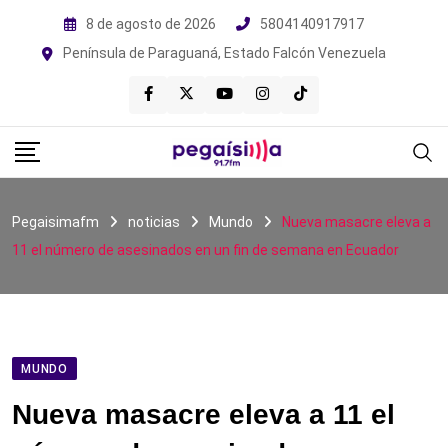
Skip
8 de agosto de 2026
5804140917917
to
Península de Paraguaná, Estado Falcón Venezuela
content
Pegaisimafm
noticias
Mundo
Nueva masacre eleva a
11 el número de asesinados en un fin de semana en Ecuador
MUNDO
Nueva masacre eleva a 11 el