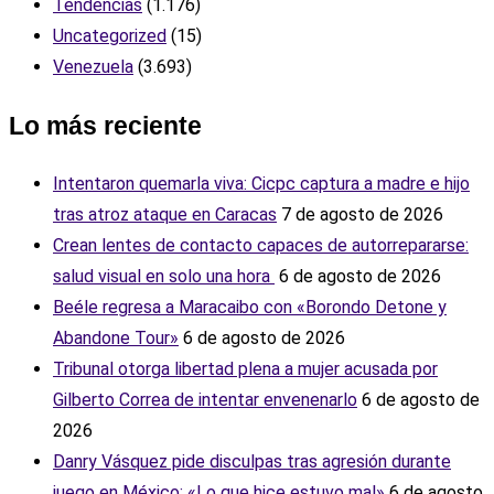
Tendencias
(1.176)
Uncategorized
(15)
Venezuela
(3.693)
Lo más reciente
Intentaron quemarla viva: Cicpc captura a madre e hijo
tras atroz ataque en Caracas
7 de agosto de 2026
Crean lentes de contacto capaces de autorrepararse:
salud visual en solo una hora ‎
6 de agosto de 2026
Beéle regresa a Maracaibo con «Borondo Detone y
Abandone Tour»
6 de agosto de 2026
Tribunal otorga libertad plena a mujer acusada por
Gilberto Correa de intentar envenenarlo
6 de agosto de
2026
Danry Vásquez pide disculpas tras agresión durante
juego en México: «Lo que hice estuvo mal»
6 de agosto