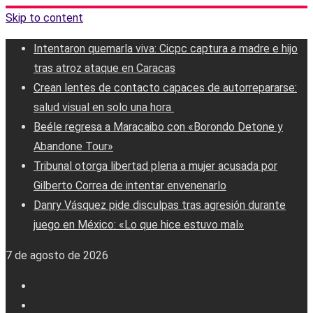
Skip to content
Intentaron quemarla viva: Cicpc captura a madre e hijo
tras atroz ataque en Caracas
Crean lentes de contacto capaces de autorrepararse:
salud visual en solo una hora ‎
Beéle regresa a Maracaibo con «Borondo Detone y
Abandone Tour»
Tribunal otorga libertad plena a mujer acusada por
Gilberto Correa de intentar envenenarlo
Danry Vásquez pide disculpas tras agresión durante
juego en México: «Lo que hice estuvo mal»
7 de agosto de 2026