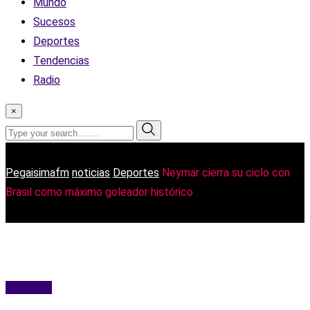
Mundo
Sucesos
Deportes
Tendencias
Radio
×
Pegaisimafm
noticias
Deportes
Neymar cierra su ciclo con
Brasil como máximo goleador histórico
Deportes