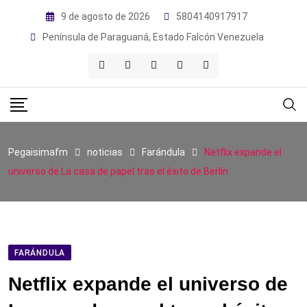
Skip
9 de agosto de 2026
5804140917917
to
Península de Paraguaná, Estado Falcón Venezuela
content
Pegaisimafm
noticias
Farándula
Netflix expande el
universo de La casa de papel tras el éxito de Berlín
FARÁNDULA
Netflix expande el universo de