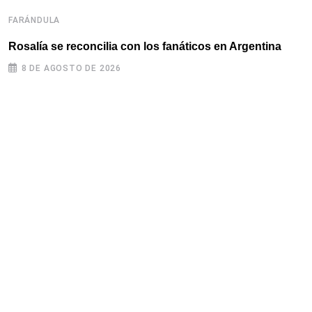
FARÁNDULA
F
Rosalía se reconcilia con los fanáticos en Argentina
R
c
8 DE AGOSTO DE 2026