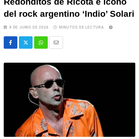
Redonditos de Ricota e ícono
del rock argentino ‘Indio’ Solari
8 DE JUNIO DE 2026
MINUTOS DE LECTURA
Whatsapp
Comparte
via
email