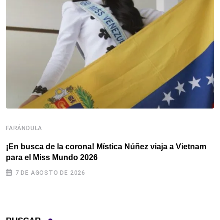
F
B
FARÁNDULA
A
¡En busca de la corona! Mística Núñez viaja a Vietnam
para el Miss Mundo 2026
7 DE AGOSTO DE 2026