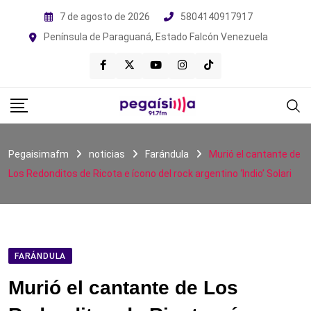
Skip
7 de agosto de 2026
5804140917917
to
Península de Paraguaná, Estado Falcón Venezuela
content
Pegaisimafm
noticias
Farándula
Murió el cantante de
Los Redonditos de Ricota e ícono del rock argentino ‘Indio’ Solari
FARÁNDULA
Murió el cantante de Los