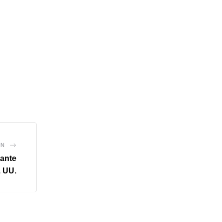
ÓN
 ante
. UU.