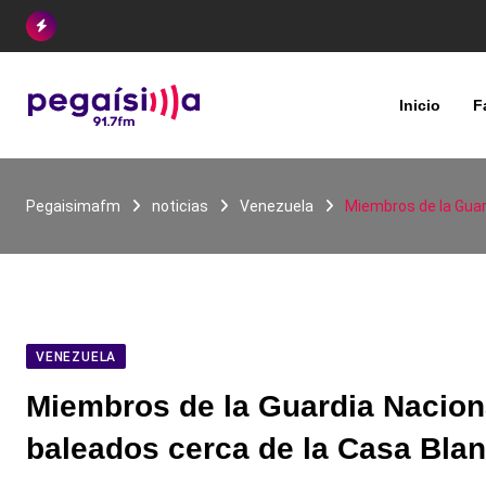
Skip
to
content
Inicio
F
Pegaisimafm
noticias
Venezuela
Miembros de la Guar
VENEZUELA
Miembros de la Guardia Naciona
baleados cerca de la Casa Bla