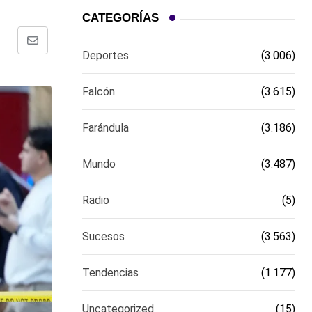
CATEGORÍAS
Comparte
Deportes
(3.006)
via
email
Falcón
(3.615)
Farándula
(3.186)
Mundo
(3.487)
Radio
(5)
Sucesos
(3.563)
Tendencias
(1.177)
Uncategorized
(15)