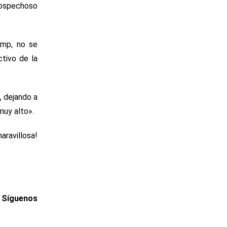
 sospechoso
ump, no se
ctivo de la
, dejando a
muy alto».
aravillosa!
. Síguenos