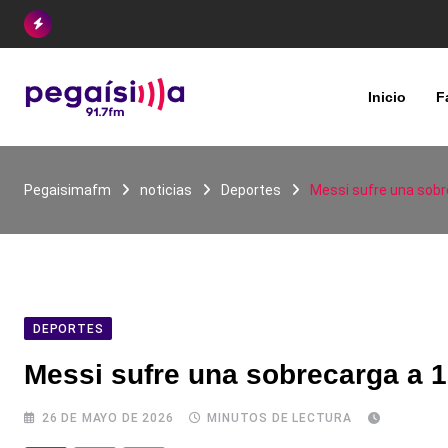
Skip
to
content
Inicio
F
Pegaisimafm
noticias
Deportes
Messi sufre una sobr
DEPORTES
Messi sufre una sobrecarga a 1
26 DE MAYO DE 2026
MINUTOS DE LECTURA