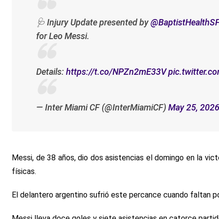
🩺 Injury Update presented by
@BaptistHealthS
for Leo Messi.
Details:
https://t.co/NPZn2mE33V
pic.twitter.
— Inter Miami CF (@InterMiamiCF)
May 25, 202
Messi, de 38 años, dio dos asistencias el domingo en la vict
físicas.
El delantero argentino sufrió este percance cuando faltan 
Messi lleva doce goles y siete asistencias en catorce partid