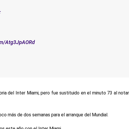
F
com/Atg3JpAORd
6
oria del Inter Miami, pero fue sustituido en el minuto 73 al nota
poco más de dos semanas para el arranque del Mundial.
os este año con el Inter Miami.