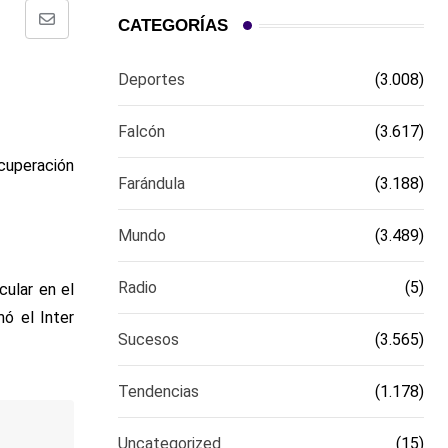
CATEGORÍAS
Comparte
via
Deportes
(3.008)
email
Falcón
(3.617)
ecuperación
Farándula
(3.188)
Mundo
(3.489)
Radio
(5)
cular en el
mó el Inter
Sucesos
(3.565)
Tendencias
(1.178)
Uncategorized
(15)