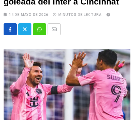
goleada del Inter a Cincinnat
14 DE MAYO DE 2026
MINUTOS DE LECTURA
Whatsapp
Comparte
via
email