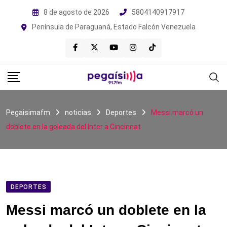
Skip
8 de agosto de 2026
5804140917917
to
Península de Paraguaná, Estado Falcón Venezuela
content
Pegaisimafm
noticias
Deportes
Messi marcó un
doblete en la goleada del Inter a Cincinnat
DEPORTES
Messi marcó un doblete en la