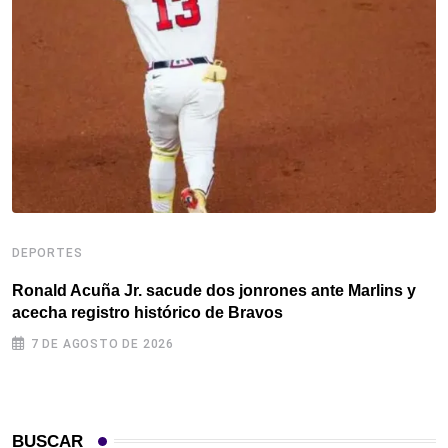
D
DEPORTES
F
c
Ronald Acuña Jr. sacude dos jonrones ante Marlins y
acecha registro histórico de Bravos
7 DE AGOSTO DE 2026
BUSCAR