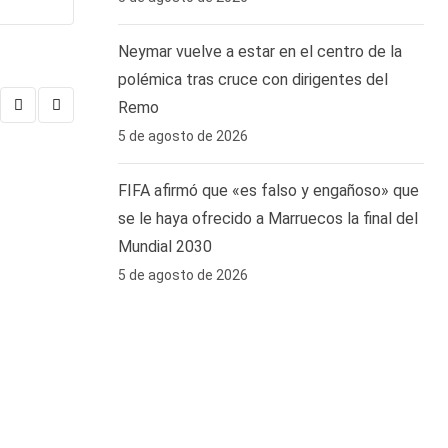
Neymar vuelve a estar en el centro de la
polémica tras cruce con dirigentes del
Remo ‎
5 de agosto de 2026
FIFA afirmó que «es falso y engañoso» que
se le haya ofrecido a Marruecos la final del
VENEZUELA
Mundial 2030
Gobierno reitera que subsidiará 80% del costo de
5 de agosto de 2026
5 DE AGOSTO DE 2026