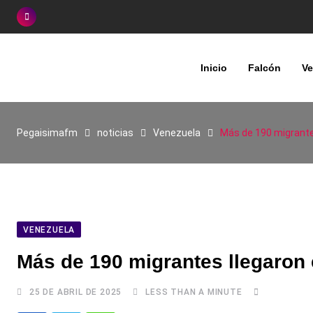
Skip
to
content
Inicio
Falcón
Ve
Pegaisimafm
noticias
Venezuela
Más de 190 migrante
VENEZUELA
Más de 190 migrantes llegaron
25 DE ABRIL DE 2025
LESS THAN A MINUTE