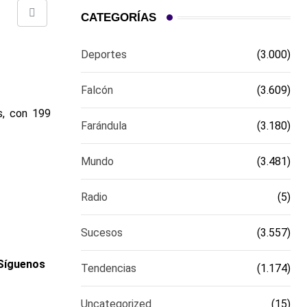
CATEGORÍAS
Comparte
via
Deportes
(3.000)
email
Falcón
(3.609)
s, con 199
Farándula
(3.180)
Mundo
(3.481)
Radio
(5)
Sucesos
(3.557)
 Síguenos
Tendencias
(1.174)
Uncategorized
(15)