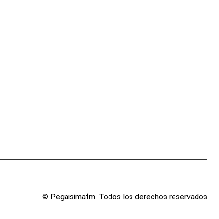
VENEZUELA
Así fue la inspección técnica en el Guri para la 
6 DE AGOSTO DE 2026
© Pegaisimafm. Todos los derechos reservados