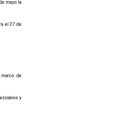
 de mayo la
ra el 27 de
l marco de
nezolanos y