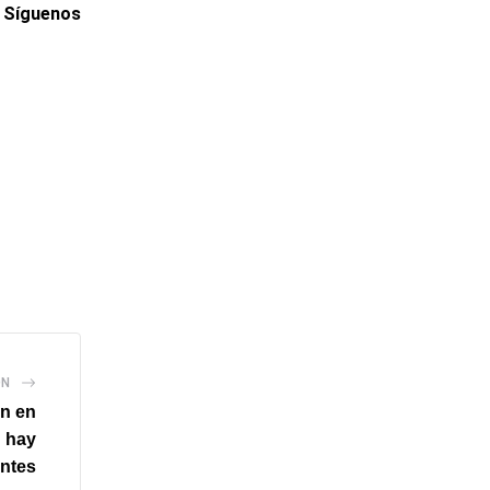
. Síguenos
ÓN
ón en
: hay
antes