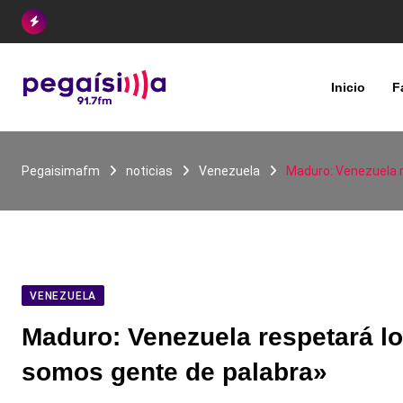
Skip
to
content
Inicio
F
Pegaisimafm
noticias
Venezuela
Maduro: Venezuela 
VENEZUELA
Maduro: Venezuela respetará l
somos gente de palabra»