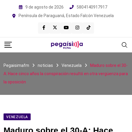
Skip
9 de agosto de 2026
5804140917917
to
Península de Paraguaná, Estado Falcón Venezuela
content
Pegaisimafm
noticias
Venezuela
Maduro sobre el 30-
A: Hace cinco años la conspiración resultó en otra vergüenza para
la oposición
VENEZUELA
Maduro sobre el 30-A: Hace