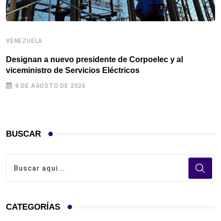
V
VENEZUELA
A
n
Designan a nuevo presidente de Corpoelec y al
viceministro de Servicios Eléctricos
8 DE AGOSTO DE 2026
BUSCAR
CATEGORÍAS