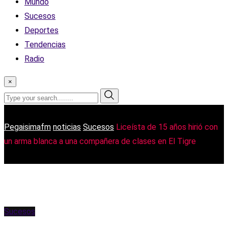
Mundo
Sucesos
Deportes
Tendencias
Radio
×
Pegaisimafm
noticias
Sucesos
Liceísta de 15 años hirió con
un arma blanca a una compañera de clases en El Tigre
Sucesos