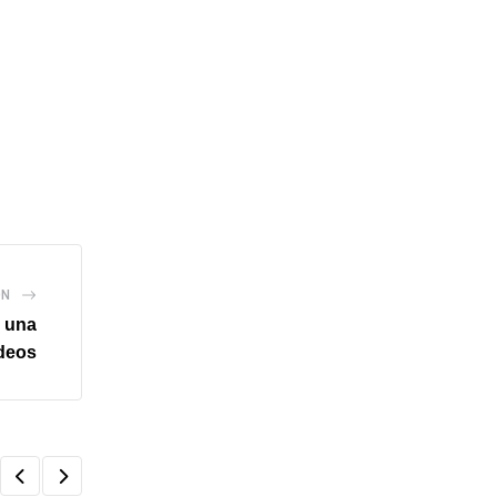
ÓN
n una
ideos