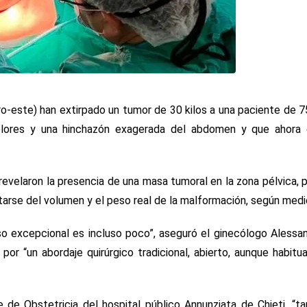
tro-este) han extirpado un tumor de 30 kilos a una paciente de 
olores y una hinchazón exagerada del abdomen y que ahora 
evelaron la presencia de una masa tumoral en la zona pélvica, 
tarse del volumen y el peso real de la malformación, según medi
so excepcional es incluso poco”, aseguró el ginecólogo Alessan
por “un abordaje quirúrgico tradicional, abierto, aunque habit
e de Obstetricia del hospital público Annunziata de Chieti, “t