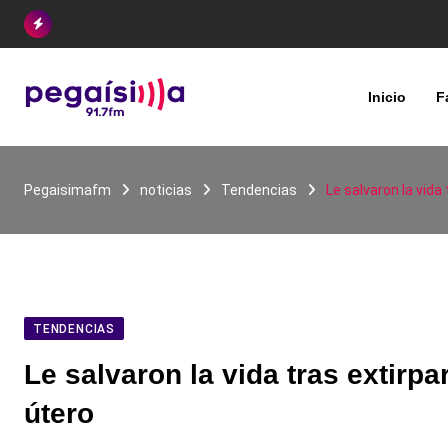
Skip
to
content
Inicio
F
Pegaisimafm
noticias
Tendencias
Le salvaron la vida
TENDENCIAS
Le salvaron la vida tras extirp
útero