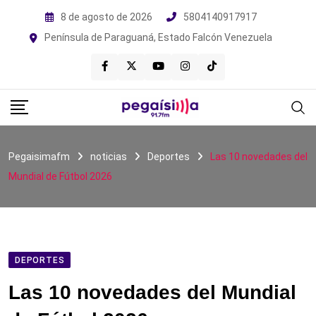
Skip
8 de agosto de 2026
5804140917917
to
Península de Paraguaná, Estado Falcón Venezuela
content
Pegaisimafm
noticias
Deportes
Las 10 novedades del
Mundial de Fútbol 2026
DEPORTES
Las 10 novedades del Mundial