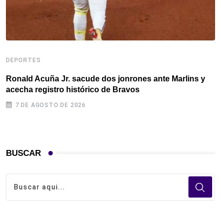
D
DEPORTES
F
c
Ronald Acuña Jr. sacude dos jonrones ante Marlins y
acecha registro histórico de Bravos
7 DE AGOSTO DE 2026
BUSCAR