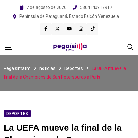
Skip
7 de agosto de 2026
5804140917917
to
Península de Paraguaná, Estado Falcón Venezuela
content
Pegaisimafm
noticias
Deportes
La UEFA mueve la
final de la Champions de San Petersburgo a París
DEPORTES
La UEFA mueve la final de la