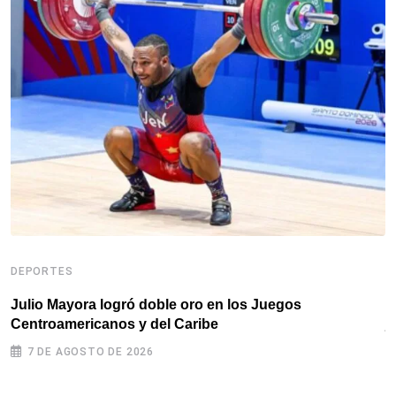
DEPORTES
D
Julio Mayora logró doble oro en los Juegos
D
Centroamericanos y del Caribe
j
7 DE AGOSTO DE 2026