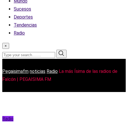
Mundo
Sucesos
Deportes
Tendencias
Radio
×
Pegaisimafm
noticias
Radio
La más Ísima de las radios de
Falcón | PEGAISIMA FM
Radio