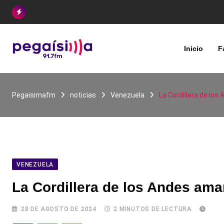
Skip
to
content
Inicio
F
Pegaisimafm
noticias
Venezuela
La Cordillera de lo
VENEZUELA
La Cordillera de los Andes ama
28 DE AGOSTO DE 2024
2 MINUTOS DE LECTURA