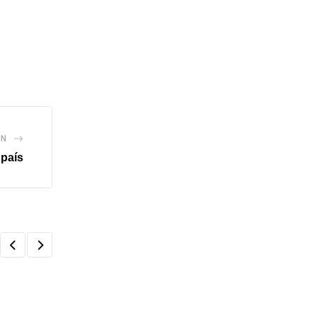
ÓN
 país