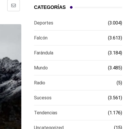
CATEGORÍAS
Comparte
via
Deportes
(3.004)
email
Falcón
(3.613)
Farándula
(3.184)
Mundo
(3.485)
Radio
(5)
Sucesos
(3.561)
Tendencias
(1.176)
Uncategorized
(15)