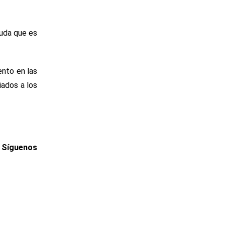
luda que es
ento en las
iados a los
. Síguenos