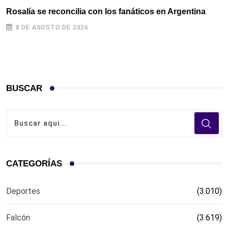
Rosalía se reconcilia con los fanáticos en Argentina
R
c
8 DE AGOSTO DE 2026
BUSCAR
CATEGORÍAS
Deportes
(3.010)
Falcón
(3.619)