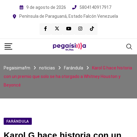
Skip
9 de agosto de 2026
5804140917917
to
Península de Paraguaná, Estado Falcón Venezuela
content
Pegaisimafm
noticias
Farándula
Karol G hace historia
con un premio que solo se ha otorgado a Whitney Houston y
Beyoncé
FARÁNDULA
Karol G hace historia con un