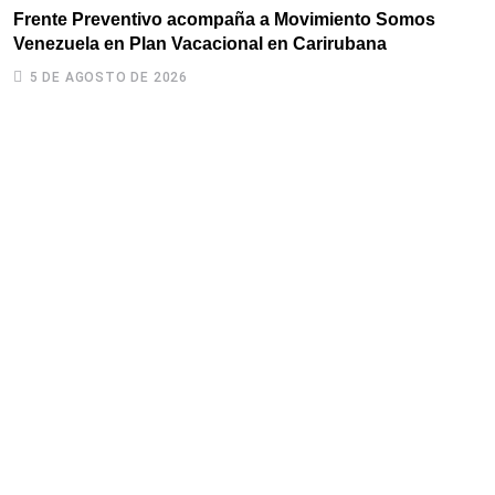
Frente Preventivo acompaña a Movimiento Somos
C
Venezuela en Plan Vacacional en Carirubana
5 DE AGOSTO DE 2026