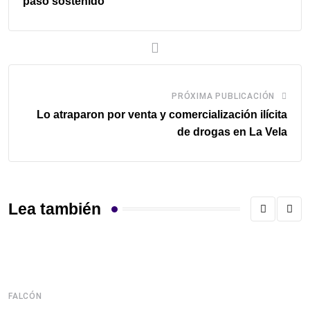
paso sostenido
PRÓXIMA PUBLICACIÓN
Lo atraparon por venta y comercialización ilícita
de drogas en La Vela
Lea también
FALCÓN
F