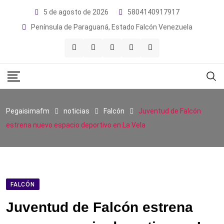
Skip
5 de agosto de 2026
5804140917917
to
Península de Paraguaná, Estado Falcón Venezuela
content
Pegaisimafm
noticias
Falcón
Juventud de Falcón
estrena nuevo espacio deportivo en La Vela
FALCÓN
Juventud de Falcón estrena