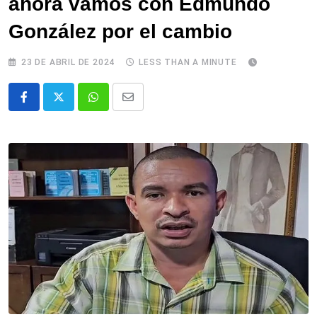
ahora vamos con Edmundo
González por el cambio
23 DE ABRIL DE 2024
LESS THAN A MINUTE
Whatsapp
Comparte
via
email