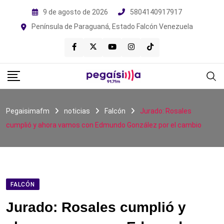
Skip
9 de agosto de 2026
5804140917917
to
Península de Paraguaná, Estado Falcón Venezuela
content
Pegaisimafm
noticias
Falcón
Jurado: Rosales
cumplió y ahora vamos con Edmundo González por el cambio
FALCÓN
Jurado: Rosales cumplió y