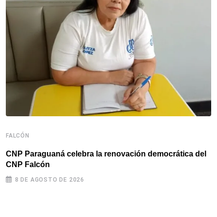
F
F
d
FALCÓN
CNP Paraguaná celebra la renovación democrática del
CNP Falcón
8 DE AGOSTO DE 2026