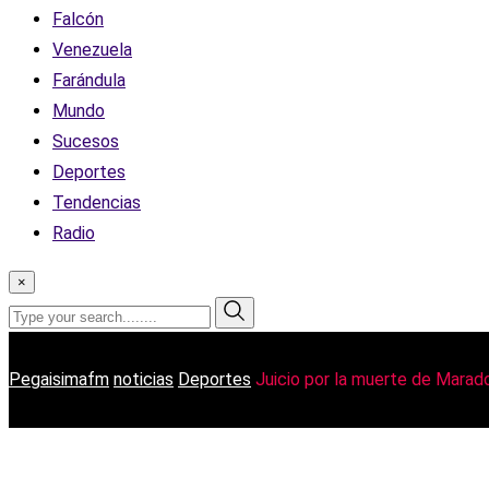
Falcón
Venezuela
Farándula
Mundo
Sucesos
Deportes
Tendencias
Radio
×
Pegaisimafm
noticias
Deportes
Juicio por la muerte de Marad