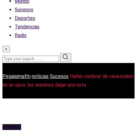
Mundo
Sucesos
Deportes
Tendencias
Radio
×
Pegaisimafm
noticias
Sucesos
Hallan cadáver de venezolano
en un saco: los asesinos dejan una nota
Sucesos