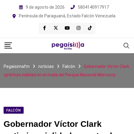
Skip
9 de agosto de 2026
5804140917917
to
Península de Paraguaná, Estado Falcón Venezuela
content
Pegaisimafm
noticias
Falcón
Gobernador Víctor Clark
optimiza vialidad en entrada del Parque Nacional Morrocoy
FALCÓN
Gobernador Víctor Clark