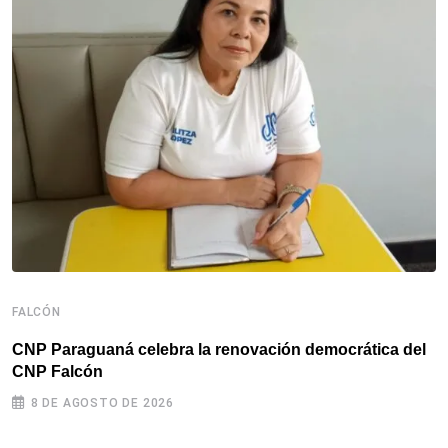
F
F
d
FALCÓN
CNP Paraguaná celebra la renovación democrática del
CNP Falcón
8 DE AGOSTO DE 2026