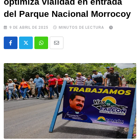
optimiza vialidad en entrada
del Parque Nacional Morrocoy
9 DE ABRIL DE 2025
MINUTOS DE LECTURA
Whatsapp
Comparte
via
email