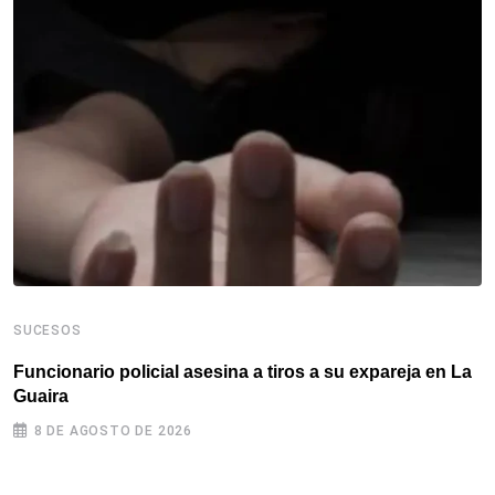
SUCESOS
S
Funcionario policial asesina a tiros a su expareja en La
E
Guaira
c
8 DE AGOSTO DE 2026