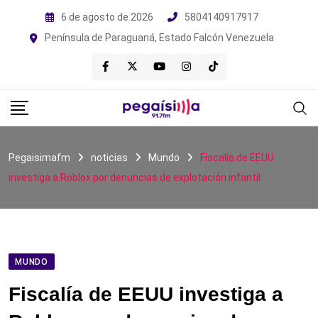
Skip
6 de agosto de 2026
5804140917917
to
Península de Paraguaná, Estado Falcón Venezuela
content
Pegaisimafm
noticias
Mundo
Fiscalía de EEUU
investiga a Roblox por denuncias de explotación infantil
MUNDO
Fiscalía de EEUU investiga a