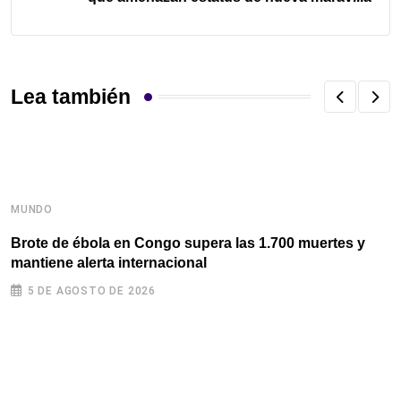
Lea también
MUNDO
M
Brote de ébola en Congo supera las 1.700 muertes y
L
mantiene alerta internacional
i
5 DE AGOSTO DE 2026