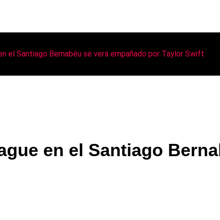
en el Santiago Bernabéu se verá empañado por Taylor Swift
eague en el Santiago Bern