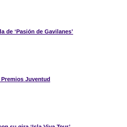
la de ‘Pasión de Gavilanes’
s Premios Juventud
n su gira ‘Isla Viva Tour’