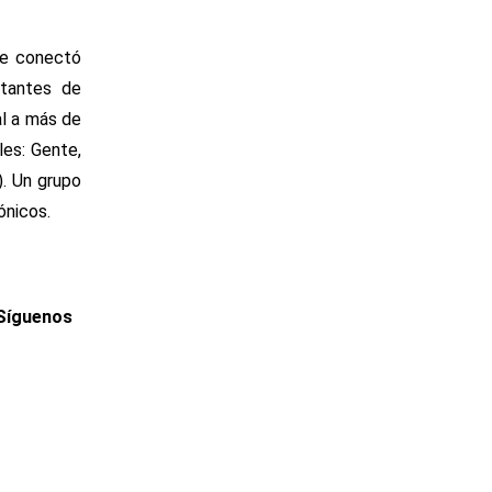
ue conectó
ntantes de
al a más de
les: Gente,
). Un grupo
ónicos.
 Síguenos