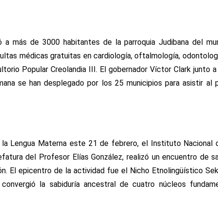
tió a más de 3000 habitantes de la parroquia Judibana del mu
tas médicas gratuitas en cardiología, oftalmología, odontología,
ltorio Popular Creolandia III. El gobernador Víctor Clark junto a 
mana se han desplegado por los 25 municipios para asistir al
 la Lengua Materna este 21 de febrero, el Instituto Nacional 
 jefatura del Profesor Elías González, realizó un encuentro de 
ón. El epicentro de la actividad fue el Nicho Etnolingüístico Se
í convergió la sabiduría ancestral de cuatro núcleos fundam