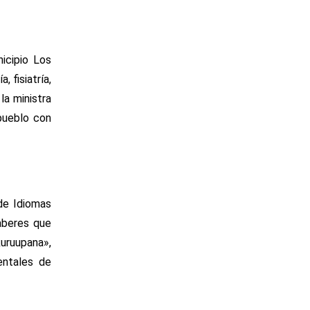
nicipio Los
 fisiatría,
la ministra
 pueblo con
de Idiomas
saberes que
kuruupana»,
entales de