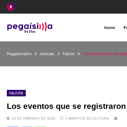
Skip
to
content
Inicio
F
Pegaisimafm
noticias
Falcón
Los eventos que se regi
FALCÓN
Los eventos que se registraron
22 DE FEBRERO DE 2026
3 MINUTOS DE LECTURA